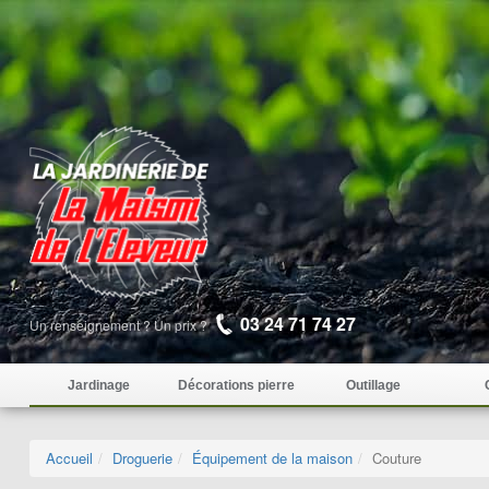
03 24 71 74 27
Un renseignement ? Un prix ?
Jardinage
Décorations pierre
Outillage
Accueil
Droguerie
Équipement de la maison
Couture