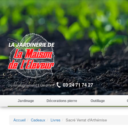
03 24 71 74 27
Un renseignement ? Un prix ?
Jardinage
Décorations pierre
Outillage
Accueil
Cadeaux
Livres
Sacré Verrat d'Arthémise