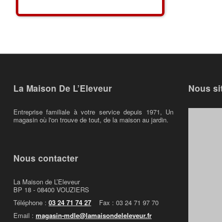
La Maison De L’Eleveur
Nous si
Entreprise familiale à votre service depuis 1971, Un
magasin où l'on trouve de tout, de la maison au jardin.
Nous contacter
La Maison de L’Eleveur
BP 18 - 08400 VOUZIERS
Téléphone :
03 24 71 74 27
Fax : 03 24 71 97 70
Email :
magasin-mdle@lamaisondeleleveur.fr