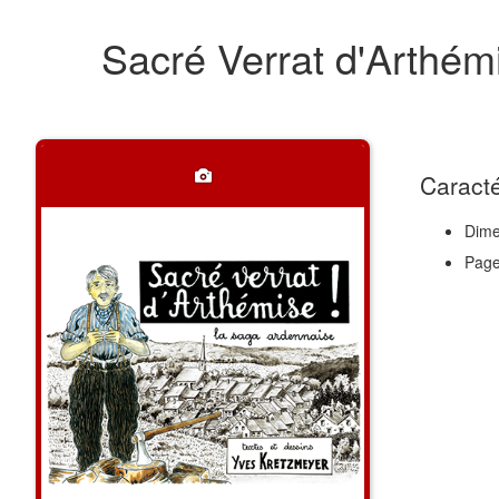
Sacré Verrat d'Arthé
Caracté
Dime
Page