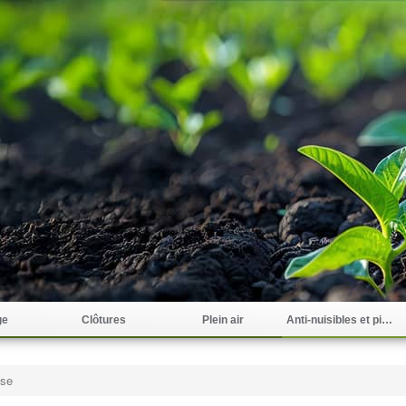
ge
Clôtures
Plein air
Anti-nuisibles et pièges
sse