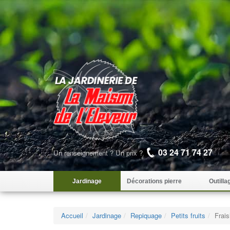
03 24 71 74 27
Un renseignement ? Un prix ?
Jardinage
Décorations pierre
Outilla
Accueil
Jardinage
Repiquage
Petits fruits
Frais