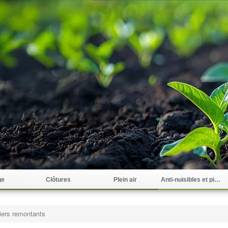
ge
Clôtures
Plein air
Anti-nuisibles et pièges
iers remontants