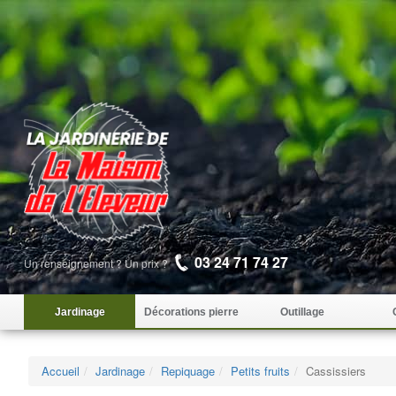
03 24 71 74 27
Un renseignement ? Un prix ?
Jardinage
Décorations pierre
Outillage
Accueil
Jardinage
Repiquage
Petits fruits
Cassissiers