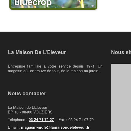
La Maison De L’Eleveur
Nous si
Entreprise familiale à votre service depuis 1971, Un
magasin où l'on trouve de tout, de la maison au jardin.
Nous contacter
La Maison de L’Eleveur
BP 18 - 08400 VOUZIERS
Téléphone :
03 24 71 74 27
Fax : 03 24 71 97 70
Email :
magasin-mdle@lamaisondeleleveur.fr