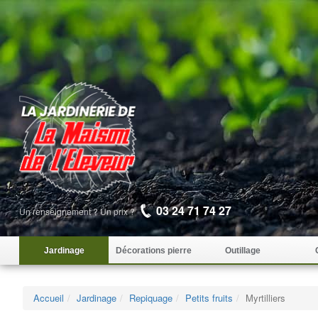
03 24 71 74 27
Un renseignement ? Un prix ?
Jardinage
Décorations pierre
Outillage
Accueil
Jardinage
Repiquage
Petits fruits
Myrtilliers