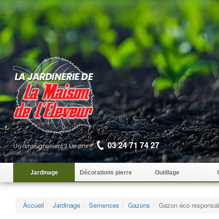
03 24 71 74 27
Un renseignement ? Un prix ?
Jardinage
Décorations pierre
Outillage
Accueil
Jardinage
Semences
Gazons
Gazon éco responsa