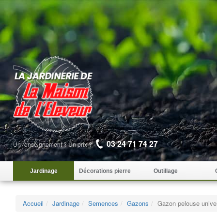
03 24 71 74 27
Un renseignement ? Un prix ?
Jardinage
Décorations pierre
Outillage
Accueil
Jardinage
Semences
Gazons
Gazon pelouse univer