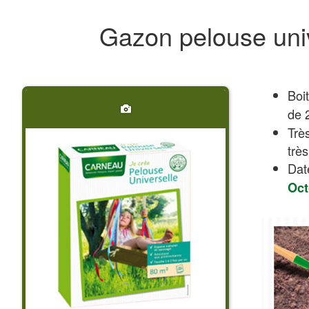
Gazon pelouse uni
Boi
de 
Trè
très
Dat
Oct