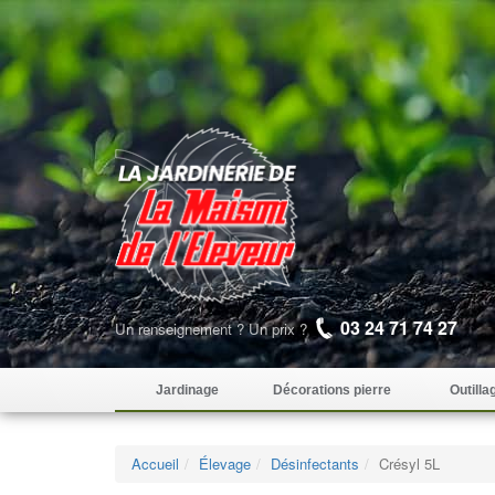
03 24 71 74 27
Un renseignement ? Un prix ?
Jardinage
Décorations pierre
Outilla
Accueil
Élevage
Désinfectants
Crésyl 5L