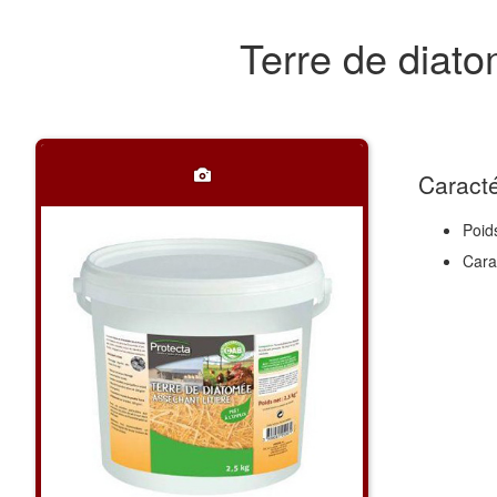
Terre de diat
Caracté
Poid
Cara