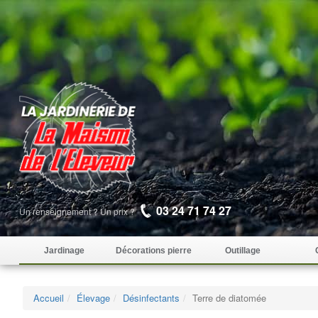
03 24 71 74 27
Un renseignement ? Un prix ?
Jardinage
Décorations pierre
Outillage
Accueil
Élevage
Désinfectants
Terre de diatomée