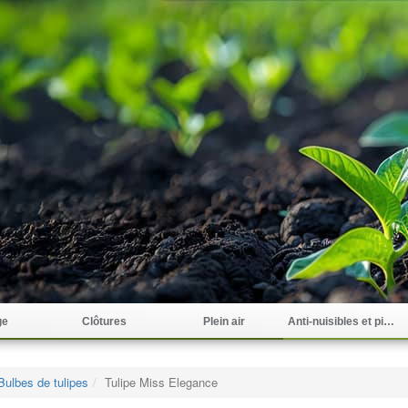
ge
Clôtures
Plein air
Anti-nuisibles et pièges
Bulbes de tulipes
Tulipe Miss Elegance