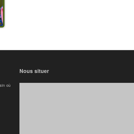
Nous situer
sin où