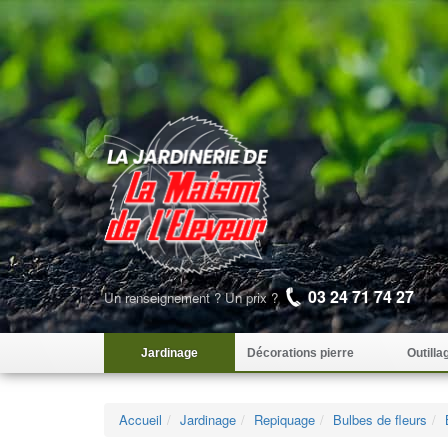
03 24 71 74 27
Un renseignement ? Un prix ?
Jardinage
Décorations pierre
Outilla
Accueil
Jardinage
Repiquage
Bulbes de fleurs