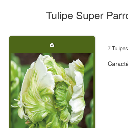
Tulipe Super Parr
7 Tulipe
Caracté