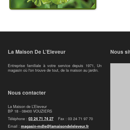
La Maison De L’Eleveur
Nous si
Entreprise familiale à votre service depuis 1971, Un
magasin où l'on trouve de tout, de la maison au jardin.
Nous contacter
La Maison de L’Eleveur
BP 18 - 08400 VOUZIERS
Téléphone :
03 24 71 74 27
Fax : 03 24 71 97 70
Email :
magasin-mdle@lamaisondeleleveur.fr