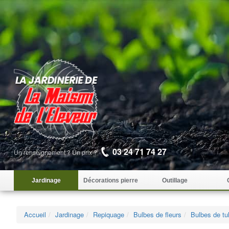
03 24 71 74 27
Un renseignement ? Un prix ?
Jardinage
Décorations pierre
Outillage
Accueil
Jardinage
Repiquage
Bulbes de fleurs
Bulbes de tu