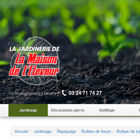
03 24 71 74 27
Un renseignement ? Un prix ?
Jardinage
Décorations pierre
Outillage
Accueil
Jardinage
Repiquage
Bulbes de fleurs
Bulbes de tu