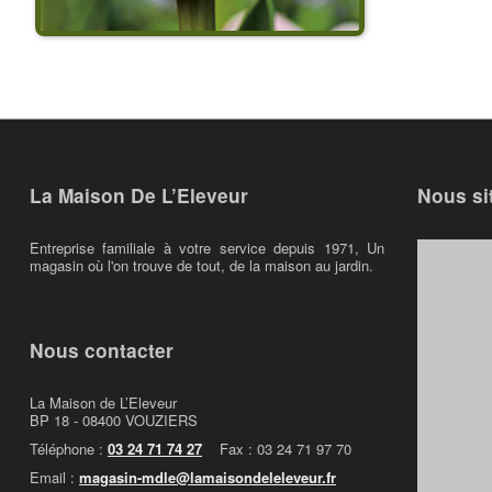
La Maison De L’Eleveur
Nous si
Entreprise familiale à votre service depuis 1971, Un
magasin où l'on trouve de tout, de la maison au jardin.
Nous contacter
La Maison de L’Eleveur
BP 18 - 08400 VOUZIERS
Téléphone :
03 24 71 74 27
Fax : 03 24 71 97 70
Email :
magasin-mdle@lamaisondeleleveur.fr