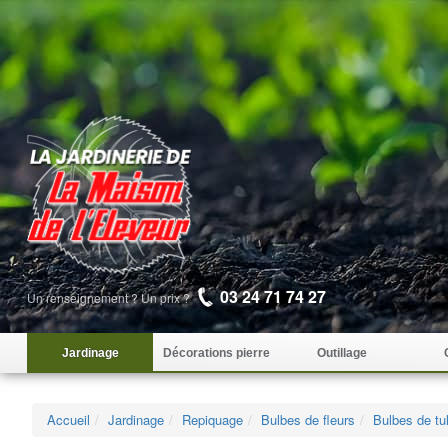
03 24 71 74 27
Un renseignement ? Un prix ?
Jardinage
Décorations pierre
Outillage
Accueil
Jardinage
Repiquage
Bulbes de fleurs
Bulbes de tu