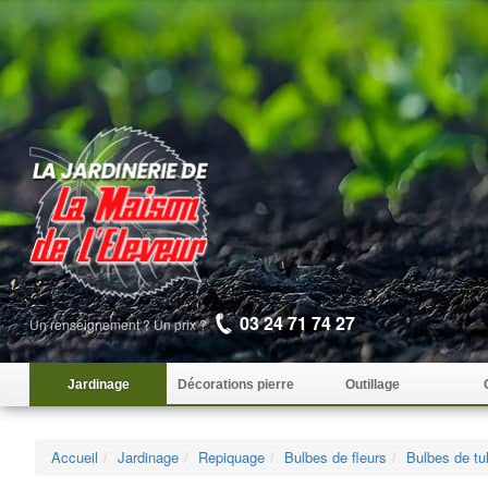
03 24 71 74 27
Un renseignement ? Un prix ?
Jardinage
Décorations pierre
Outillage
Accueil
Jardinage
Repiquage
Bulbes de fleurs
Bulbes de tu