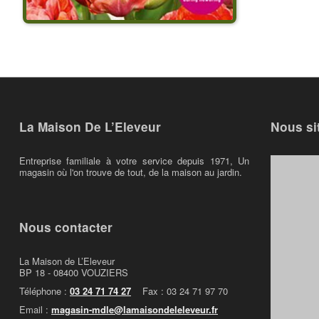
La Maison De L’Eleveur
Nous si
Entreprise familiale à votre service depuis 1971, Un
magasin où l'on trouve de tout, de la maison au jardin.
Nous contacter
La Maison de L’Eleveur
BP 18 - 08400 VOUZIERS
Téléphone :
03 24 71 74 27
Fax : 03 24 71 97 70
Email :
magasin-mdle@lamaisondeleleveur.fr