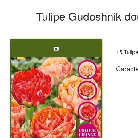
Tulipe Gudoshnik d
15 Tulip
Caracté