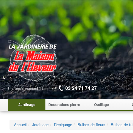
03 24 71 74 27
Un renseignement ? Un prix ?
Jardinage
Décorations pierre
Outillage
Accueil
Jardinage
Repiquage
Bulbes de fleurs
Bulbes de tu