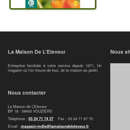
La Maison De L’Eleveur
Nous si
Entreprise familiale à votre service depuis 1971, Un
magasin où l'on trouve de tout, de la maison au jardin.
Nous contacter
La Maison de L’Eleveur
BP 18 - 08400 VOUZIERS
Téléphone :
03 24 71 74 27
Fax : 03 24 71 97 70
Email :
magasin-mdle@lamaisondeleleveur.fr