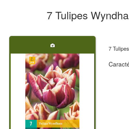
7 Tulipes Wyndh
7 Tulip
Caracté