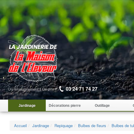
03 24 71 74 27
Un renseignement ? Un prix ?
Jardinage
Décorations pierre
Outillage
Accueil
Jardinage
Repiquage
Bulbes de fleurs
Bulbes de tu