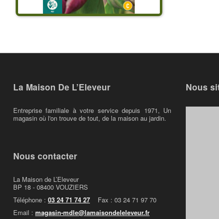
La Maison De L’Eleveur
Nous si
Entreprise familiale à votre service depuis 1971, Un
magasin où l'on trouve de tout, de la maison au jardin.
Nous contacter
La Maison de L’Eleveur
BP 18 - 08400 VOUZIERS
Téléphone :
03 24 71 74 27
Fax : 03 24 71 97 70
Email :
magasin-mdle@lamaisondeleleveur.fr