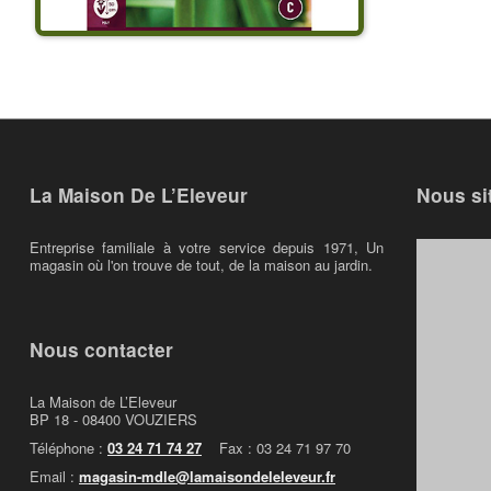
La Maison De L’Eleveur
Nous si
Entreprise familiale à votre service depuis 1971, Un
magasin où l'on trouve de tout, de la maison au jardin.
Nous contacter
La Maison de L’Eleveur
BP 18 - 08400 VOUZIERS
Téléphone :
03 24 71 74 27
Fax : 03 24 71 97 70
Email :
magasin-mdle@lamaisondeleleveur.fr