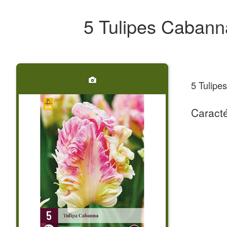
5 Tulipes Caban
5 Tulipe
Caracté