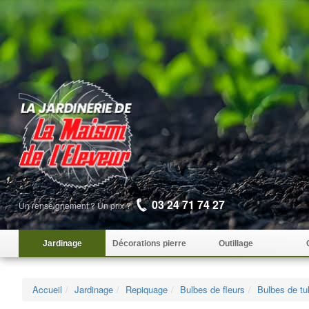
03 24 71 74 27
Un renseignement ? Un prix ?
Jardinage
Décorations pierre
Outillage
Accueil
Jardinage
Repiquage
Bulbes de fleurs
Bulbes de tu