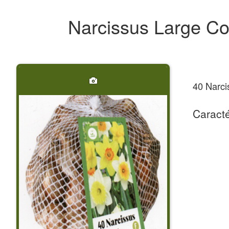
Narcissus Large C
40 Narci
Caracté