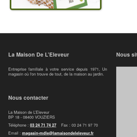
La Maison De L’Eleveur
Nous si
Entreprise familiale à votre service depuis 1971, Un
magasin où l'on trouve de tout, de la maison au jardin.
Nous contacter
La Maison de L’Eleveur
BP 18 - 08400 VOUZIERS
Téléphone :
03 24 71 74 27
Fax : 03 24 71 97 70
Email :
magasin-mdle@lamaisondeleleveur.fr